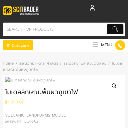
Skip
to
content
MENU
Category
Home
/
ธรณีวิทยา-ดาราศาสตร์
/
ธรณีวิทยาและสิ่งแวดล้อม
/ โมเดล
ลักษณะพื้นผิวภูเขาไฟ
โมเดลลักษณะพื้นผิวภูเขาไฟ
฿
1,850.00
VOLCANIC LANDFORMS MODEL
รหัสสินค้า: GO-602