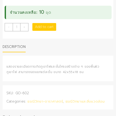
10
ชุด
จำนวนคงเหลือ:
โมเดล
Add to cart
-
+
ลักษณะ
พื้น
ผิว
DESCRIPTION
ภูเขาไฟ
quantity
แสดงรายละเอียดการเกิดภูเขาไฟและชั้นโครงสร้างต่าง ๆ ของพื้นผิว
ภูเขาไฟ สามารถถอดแยกแต่ละชั้น ขนาด 42x55x18 ซม.
SKU:
GO-602
Categories:
ธรณีวิทยา-ดาราศาสตร์
,
ธรณีวิทยาและสิ่งแวดล้อม