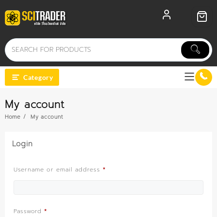
Skip
to
content
Category
My account
Home
My account
Login
Required
Username or email address
*
Required
Password
*