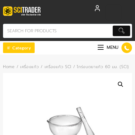
Skip
to
content
MENU
Category
Home
/
เครื่องแก้ว
/
เครื่องแก้ว SCI
/ โกร่งบดยาแก้ว 60 มม. (SCI)