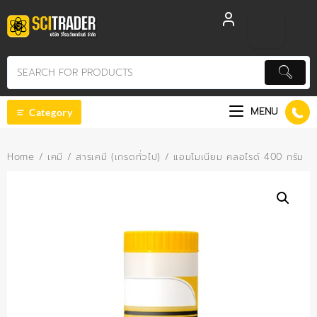
Skip
to
content
MENU
Category
Home
/
เคมี
/
สารเคมี (เกรดทั่วไป)
/ แอมโมเนียม คลอไรด์ 400 กรัม