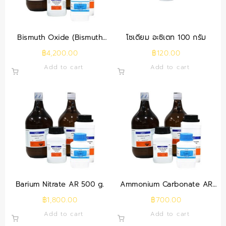
Bismuth Oxide (Bismuth
โซเดียม อะซิเตท 100 กรัม
Trioxide) 500 g.
฿
4,200.00
฿
120.00
Add to cart
Add to cart
Barium Nitrate AR 500 g.
Ammonium Carbonate AR
500 g.
฿
1,800.00
฿
700.00
Add to cart
Add to cart