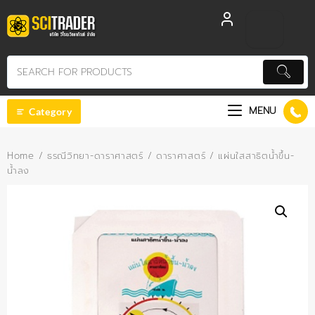
Skip
to
content
MENU
Category
Home
/
ธรณีวิทยา-ดาราศาสตร์
/
ดาราศาสตร์
/ แผ่นใสสาธิตน้ำขึ้น-
น้ำลง