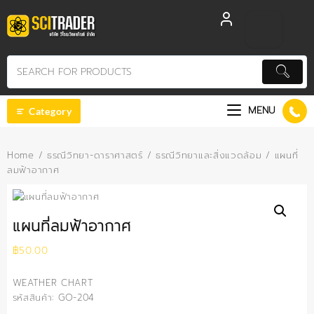
Skip
to
content
MENU
Category
Home
/
ธรณีวิทยา-ดาราศาสตร์
/
ธรณีวิทยาและสิ่งแวดล้อม
/ แผนที่
ลมฟ้าอากาศ
แผนที่ลมฟ้าอากาศ
฿
50.00
WEATHER CHART
รหัสสินค้า: GO-204