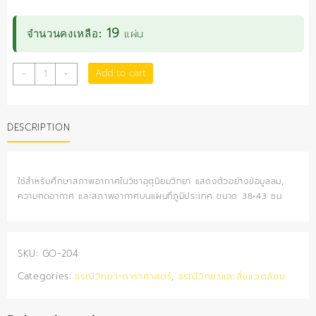
19
แผ่น
จำนวนคงเหลือ:
แผนที่
Add to cart
-
+
ลม
ฟ้า
อากาศ
DESCRIPTION
quantity
ใช้สำหรับศึกษาสภาพอากาศในวิชาอุตุนิยมวิทยา แสดงตัวอย่างข้อมูลลม,
ความกดอากาศ และสภาพอากาศบนแผนที่ภูมิประเทศ ขนาด 38×43 ซม.
SKU:
GO-204
Categories:
ธรณีวิทยา-ดาราศาสตร์
,
ธรณีวิทยาและสิ่งแวดล้อม