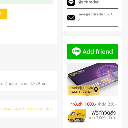
@scitrader
t
sale@scitrader.co.t
h
ลาสติกแข็ง ขนาด 32×29 ซม.
ศาสตร์
,
ธรณีวิทยา-ดาราศาสตร์