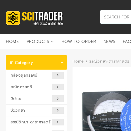
Skip
to
content
HOME
PRODUCTS
HOW TO ORDER
NEWS
FAQ
Home
/
ธรณีวิทยา-ดาราศาสตร์
Category
กล้องจุลทรรศน์
คณิตศาสตร์
จิปาถะ
ชีววิทยา
ธรณีวิทยา-ดาราศาสตร์