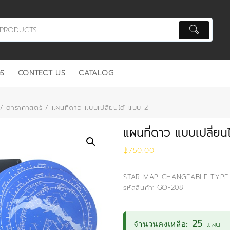
S
CONTECT US
CATALOG
/
ดาราศาสตร์
/ แผนที่ดาว แบบเปลี่ยนได้ แบบ 2
แผนที่ดาว แบบเปลี่ยน
฿
750.00
STAR MAP CHANGEABLE TYPE
รหัสสินค้า: GO-208
25
แผ่น
จำนวนคงเหลือ: