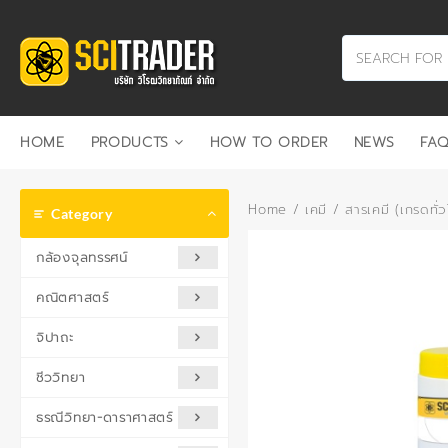
Skip
to
content
HOME
PRODUCTS
HOW TO ORDER
NEWS
FAQ
Home
/
เคมี
/
สารเคมี (เกรดทั่ว
Category
กล้องจุลทรรศน์
คณิตศาสตร์
จิปาถะ
ชีววิทยา
ธรณีวิทยา-ดาราศาสตร์