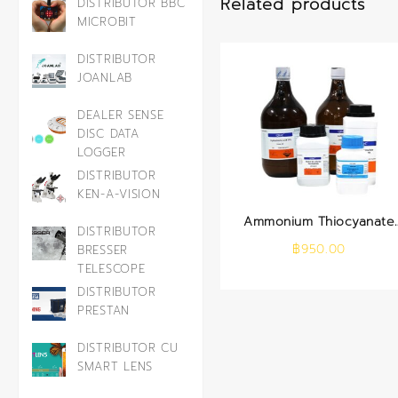
Related products
DISTRIBUTOR BBC
MICROBIT
DISTRIBUTOR
JOANLAB
DEALER SENSE
DISC DATA
LOGGER
DISTRIBUTOR
KEN-A-VISION
Ammonium Thiocyanate
DISTRIBUTOR
AR 500 g.
฿
950.00
BRESSER
TELESCOPE
DISTRIBUTOR
PRESTAN
DISTRIBUTOR CU
SMART LENS