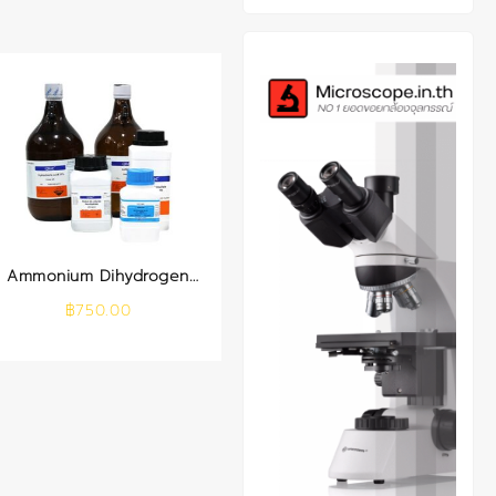
Ammonium Dihydrogen
Phosphate AR 500 g.
฿
750.00