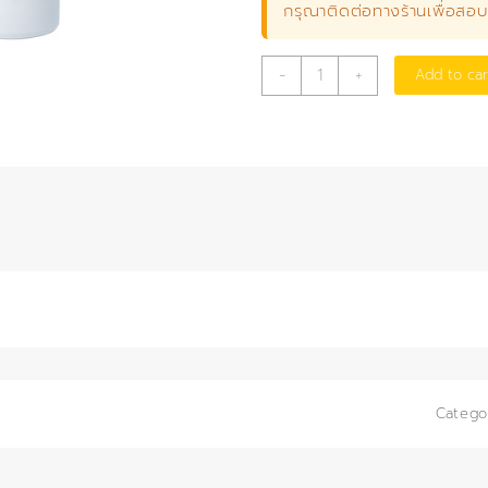
กรุณาติดต่อทางร้านเพื่อสอ
เลด
-
+
Add to car
(II,IV)
ออกไซด์
100
กรัม
quantity
Catego