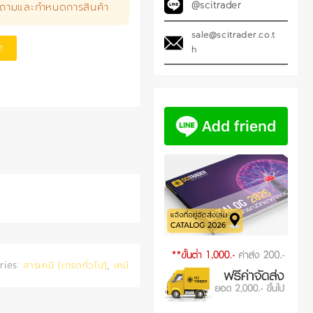
@scitrader
บถามและกำหนดการสินค้า
sale@scitrader.co.t
t
h
ries:
สารเคมี (เกรดทั่วไป)
,
เคมี