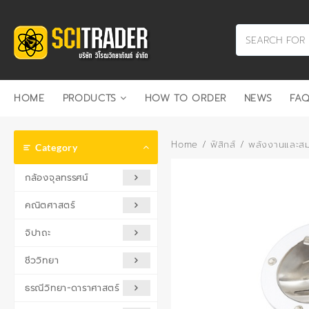
Skip
to
content
HOME
PRODUCTS
HOW TO ORDER
NEWS
FAQ
Home
/
ฟิสิกส์
/
พลังงานและสม
Category
กล้องจุลทรรศน์
คณิตศาสตร์
จิปาถะ
ชีววิทยา
ธรณีวิทยา-ดาราศาสตร์