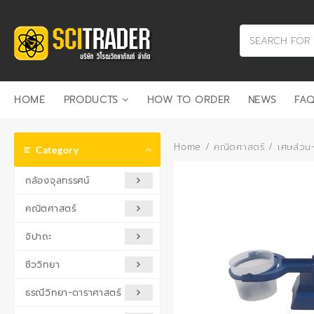
Skip
to
content
HOME
PRODUCTS
HOW TO ORDER
NEWS
FAQ
Home
/
คณิตศาสตร์
/
เศษส่วน-
Category
กล้องจุลทรรศน์
คณิตศาสตร์
จิปาถะ
ชีววิทยา
ธรณีวิทยา-ดาราศาสตร์