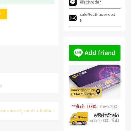
@scitrader
t
sale@scitrader.co.t
h
าง
:
คณิตศาสตร์
,
เศษส่วน-ฝึกทักษะ