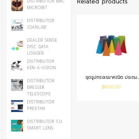
Related products
DISTRIBUTOR BBC
MICROBIT
DISTRIBUTOR
JOANLAB
DEALER SENSE
DISC DATA
LOGGER
DISTRIBUTOR
KEN-A-VISION
ชุดรูปทรงเรขาคณิต ประถม
DISTRIBUTOR
(10 ชิ้น)
฿
400.00
BRESSER
TELESCOPE
DISTRIBUTOR
PRESTAN
DISTRIBUTOR CU
SMART LENS