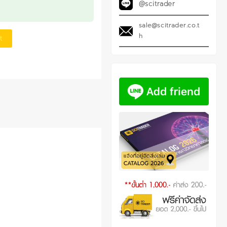
@scitrader
sale@scitrader.co.t
h
t