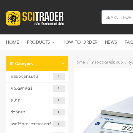
Skip
to
content
HOME
PRODUCTS
HOW TO ORDER
NEWS
FAQ
Home
/
เครื่องวัดเครื่องชั่ง
/
อุ
Category
กล้องจุลทรรศน์
คณิตศาสตร์
จิปาถะ
ชีววิทยา
ธรณีวิทยา-ดาราศาสตร์