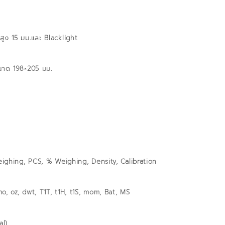
สูง 15 มม.และ Blacklight
 ขนาด 198×205 มม.
ighing, PCS, % Weighing, Density, Calibration
o, oz, dwt, T1T, t1H, t1S, mom, Bat, MS
al)