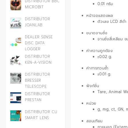
DISTRIBUTOR BBC
0.01 กรัม
MICROBIT
หน้าจอแสดงผล
DISTRIBUTOR
ตัวเลข LCD สีดำ 
JOANLAB
ขนาดจานชั่ง
DEALER SENSE
จานชั่งสี่เหลียม
DISC DATA
LOGGER
ค่าความถูกต้อง
DISTRIBUTOR
±0.02 g.
KEN-A-VISION
ค่าการทวนซ้ำ
±0.01 g.
DISTRIBUTOR
BRESSER
ฟังก์ชั่น
TELESCOPE
Tare, Animal We
DISTRIBUTOR
PRESTAN
หน่วย
g, mg, ct, GN, m
DISTRIBUTOR CU
SMART LENS
สอบเทียบ
ภายนอก (Extern