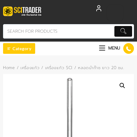
Skip
to
content
MENU
Category
Home
/
เครื่องแก้ว
/
เครื่องแก้ว SCI
/ หลอดนำก๊าซ ยาว 20 ซม.