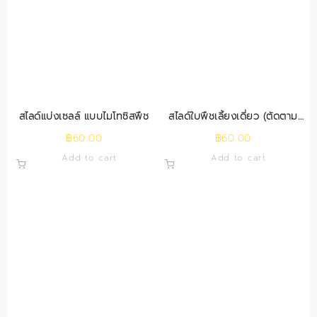
สไลด์แบ่งเซลล์ แบบไมโทซิสพืช
สไลด์ใบพืชเลี้ยงเดี่ยว (ตัดตาม
ยาว)
฿
60.00
฿
60.00
Add to cart
Add to cart