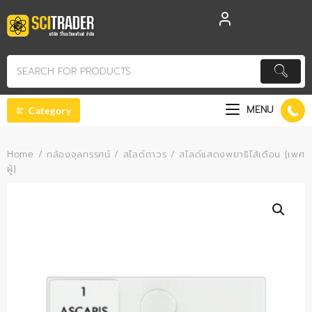
Skip
to
content
MENU
Category
Home
/
กล้องจุลทรรศน์
/
สไลด์ถาวร
/ สไลด์แสดงพยาธิไส้เดือน (เพศ
ผู้)