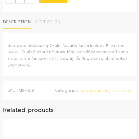
แสดง
พยาธิ
ไส้เดือน
DESCRIPTION
REVIEWS (0)
(เพศ
ผู้)
quantity
สไลด์พยาธิไส้เดือนเพศผู้ (Male
Ascaris lumbricoides
Prepared
Slide) เป็นสไลด์เตรียมสำเร็จสำหรับใช้ศึกษาภายใต้กล้องจุลทรรศน์ แสดง
โครงสร้างภายในของพยาธิไส้เดือนเพศผู้ ซึ่งเป็นพยาธิในกลุ่มไส้เดือนฝอย
(Nematoda)
SKU:
MS-869
Categories:
กล้องจุลทรรศน์
,
สไลด์ถาวร
Related products