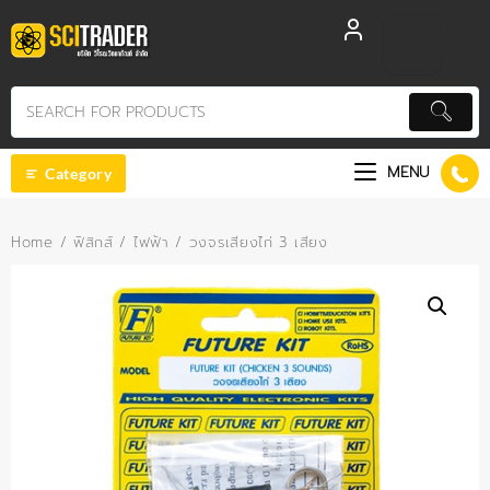
Skip
to
content
MENU
Category
Home
/
ฟิสิกส์
/
ไฟฟ้า
/ วงจรเสียงไก่ 3 เสียง