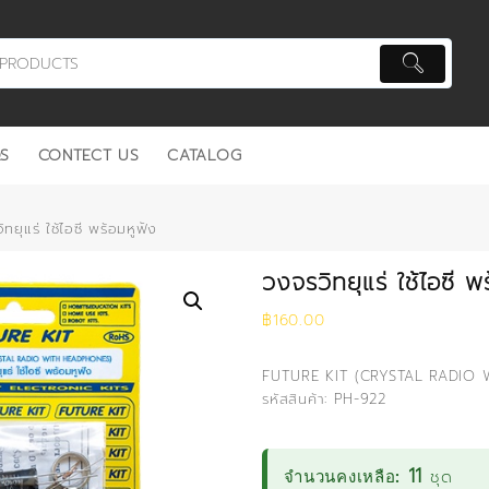
S
CONTECT US
CATALOG
ยุแร่ ใช้ไอซี พร้อมหูฟัง
วงจรวิทยุแร่ ใช้ไอซี พ
฿
160.00
FUTURE KIT (CRYSTAL RADIO
รหัสสินค้า: PH-922
11
ชุด
จำนวนคงเหลือ: