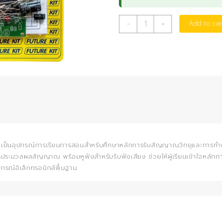
วงจร
-
+
Add to car
วิทยุ
แร่
ใช้
ไอซี
พร้อม
หู
ฟัง
quantity
ฟัง เป็นอุปกรณ์การเรียนการสอนสำหรับศึกษาหลักการรับสัญญาณวิทยุและการท
รประมวลผลสัญญาณ พร้อมหูฟังสำหรับรับฟังเสียง ช่วยให้ผู้เรียนเข้าใจหลักกา
ณ์อิเล็กทรอนิกส์พื้นฐาน