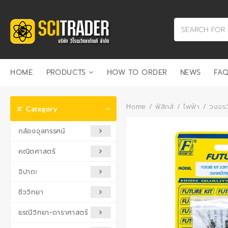
Skip
to
content
HOME
PRODUCTS
HOW TO ORDER
NEWS
FAQ
Home
/
ฟิสิกส์
/
ไฟฟ้า
/ วงจรวิท
Category
กล้องจุลทรรศน์
คณิตศาสตร์
จิปาถะ
ชีววิทยา
ธรณีวิทยา-ดาราศาสตร์