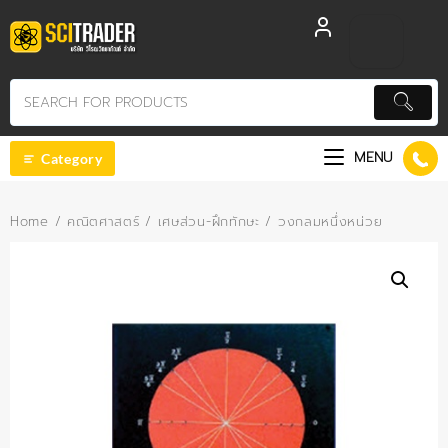
Skip
to
content
MENU
Category
Home
/
คณิตศาสตร์
/
เศษส่วน-ฝึกทักษะ
/ วงกลมหนึ่งหน่วย