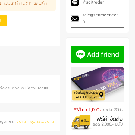
@scitrader
บถามและกำหนดการสินค้า
sale@scitrader.co.t
t
h
กแต่งงานต่าง ๆ มีความเงาและ
egories:
จิปาถะ
,
อุปกรณ์จิปาถะ