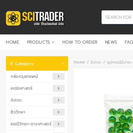
Skip
to
content
HOME
PRODUCTS
HOW TO ORDER
NEWS
FAQ
Home
/
จิปาถะ
/
อุปกรณ์จิปาถะ
Category
กล้องจุลทรรศน์
คณิตศาสตร์
จิปาถะ
ชีววิทยา
ธรณีวิทยา-ดาราศาสตร์