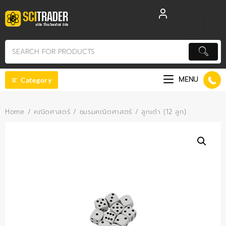
Skip
to
content
MENU
Category
Home
/
คณิตศาสตร์
/
ชมรมคณิตศาสตร์
/ ลูกเต๋า (12 ลูก)