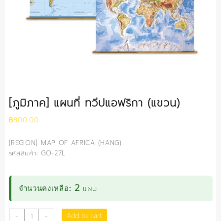
[ภูมิภาค] แผนที่ ทวีปแอฟริกา (แขวน)
฿
800.00
[REGION] MAP OF AFRICA (HANG)
รหัสสินค้า: GO-27L
2
แผ่น
จำนวนคงเหลือ:
[ภูมิภาค]
Add to cart
-
+