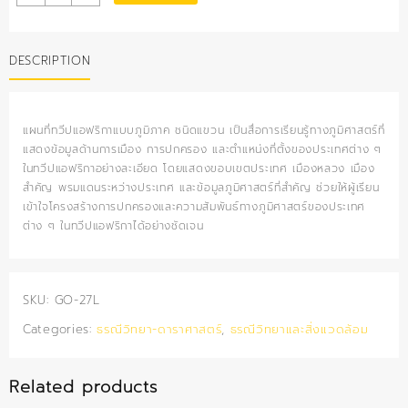
แผนที่
ทวีป
แอฟริกา
DESCRIPTION
(แขวน)
quantity
แผนที่ทวีปแอฟริกาแบบภูมิภาค ชนิดแขวน เป็นสื่อการเรียนรู้ทางภูมิศาสตร์ที่
แสดงข้อมูลด้านการเมือง การปกครอง และตำแหน่งที่ตั้งของประเทศต่าง ๆ
ในทวีปแอฟริกาอย่างละเอียด โดยแสดงขอบเขตประเทศ เมืองหลวง เมือง
สำคัญ พรมแดนระหว่างประเทศ และข้อมูลภูมิศาสตร์ที่สำคัญ ช่วยให้ผู้เรียน
เข้าใจโครงสร้างการปกครองและความสัมพันธ์ทางภูมิศาสตร์ของประเทศ
ต่าง ๆ ในทวีปแอฟริกาได้อย่างชัดเจน
SKU:
GO-27L
Categories:
ธรณีวิทยา-ดาราศาสตร์
,
ธรณีวิทยาและสิ่งแวดล้อม
Related products