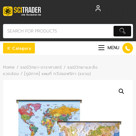
Skip
to
content
MENU
Category
Home
/
ธรณีวิทยา-ดาราศาสตร์
/
ธรณีวิทยาและสิ่ง
แวดล้อม
/ [ภูมิภาค] แผนที่ ทวีปแอฟริกา (แขวน)