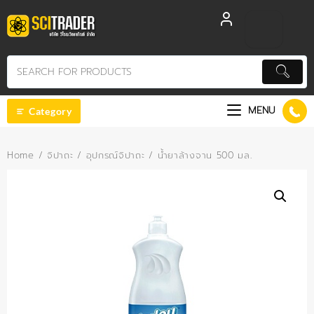
Skip
to
content
MENU
Category
Home
/
จิปาถะ
/
อุปกรณ์จิปาถะ
/ น้ำยาล้างจาน 500 มล.