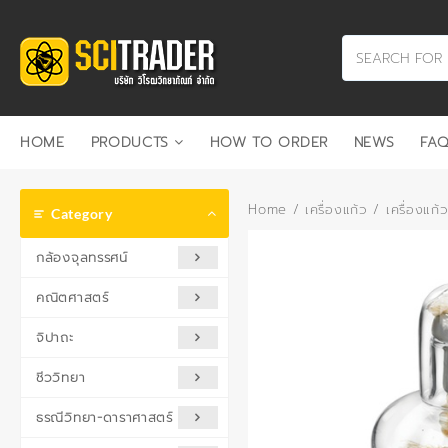
Skip
to
content
HOME
PRODUCTS
HOW TO ORDER
NEWS
FAQ
Home
/
เครื่องแก้ว
/
เครื่องแก้
Category
กล้องจุลทรรศน์
คณิตศาสตร์
จิปาถะ
ชีววิทยา
ธรณีวิทยา-ดาราศาสตร์