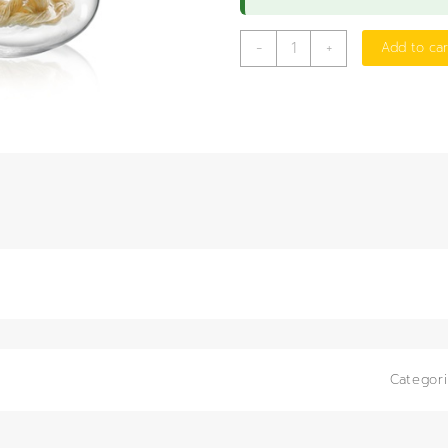
ตะเกียง
-
+
Add to car
แอลกอฮอล์
แก้ว
quantity
Categor