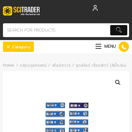
Skip
to
content
MENU
Category
Home
/
กล้องจุลทรรศน์
/
สไลด์ถาวร
/ ชุดสไลด์ เรื่องสัตว์ (สีน้ำเงิน)