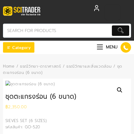
Skip
to
content
MENU
Category
Home
/
ธรณีวิทยา-ดาราศาสตร์
/
ธรณีวิทยาและสิ่งแวดล้อม
/ ชุด
ตะแกรงร่อน (6 ขนาด)
ชุดตะแกรงร่อน (6 ขนาด)
฿
2,350.00
SIEVES SET (6 SIZES)
รหัสสินค้า: GO-520