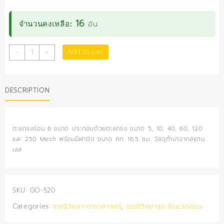
16
อัน
จำนวนคงเหลือ:
ชุด
Add to cart
-
+
ตะแกรง
ร่อน
(6
DESCRIPTION
ขนาด)
quantity
ตะแกรงร่อน 6 ขนาด ประกอบด้วยตะแกรง ขนาด 5, 10, 40, 60, 120
และ 250 Mesh พร้อมมีฝาปิด ขนาด ศก. 16.5 ซม. วัสดุทำมาจากสแตน
เลส
SKU:
GO-520
Categories:
ธรณีวิทยา-ดาราศาสตร์
,
ธรณีวิทยาและสิ่งแวดล้อม