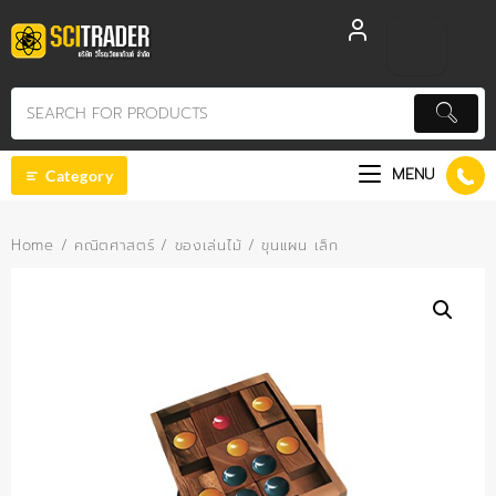
Skip
to
content
MENU
Category
Home
/
คณิตศาสตร์
/
ของเล่นไม้
/ ขุนแผน เล็ก