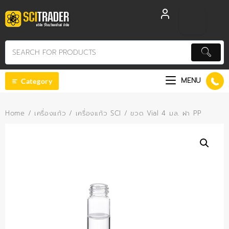
Skip
to
content
MENU
Category
Home
/
เครื่องแก้ว
/
เครื่องแก้ว SCI
/ ขวด Vial 4 มล. ฝา PP