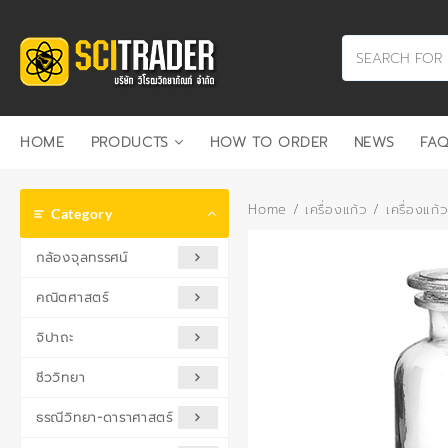
Skip
to
content
HOME
PRODUCTS
HOW TO ORDER
NEWS
FAQ
Home
/
เครื่องแก้ว
/
เครื่องแก้
Category
กล้องจุลทรรศน์
คณิตศาสตร์
จิปาถะ
ชีววิทยา
ธรณีวิทยา-ดาราศาสตร์