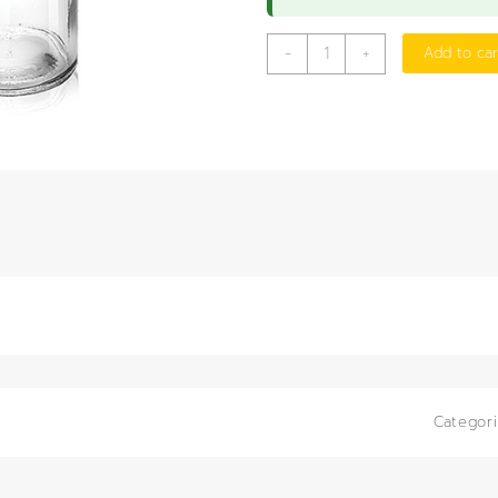
ขวด
-
+
Add to car
ใส่
สาร
ปาก
แคบ
500
มล.
(ใส)
(SCI)
quantity
Categor