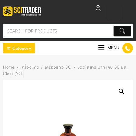
Skip
to
content
MENU
Category
Home
/
เครื่องแก้ว
/
เครื่องแก้ว SCI
/ ขวดใส่สาร ปากแคบ 30 มล.
(สีชา) (SCI)