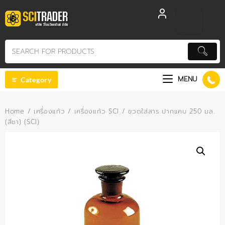
Skip
to
content
MENU
Category
Home
/
เครื่องแก้ว
/
เครื่องแก้ว SCI
/ ขวดใส่สาร ปากแคบ 250 มล.
(สีชา) (SCI)