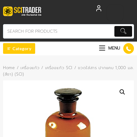
Skip
to
content
MENU
Category
Home
/
เครื่องแก้ว
/
เครื่องแก้ว SCI
/ ขวดใส่สาร ปากแคบ 1,000 มล.
(สีชา) (SCI)