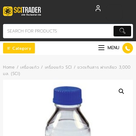
Skip
to
content
MENU
Category
Home
/
เครื่องแก้ว
/
เครื่องแก้ว SCI
/ ขวดเก็บสาร ฝาเกลียว 3,000
มล. (SCI)