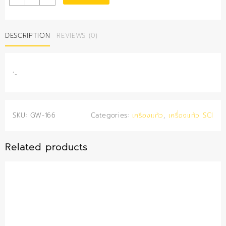
เก็บ
สาร
ฝา
DESCRIPTION
REVIEWS (0)
เกลียว
3,000
มล.
(SCI)
‘-
quantity
SKU:
GW-166
Categories:
เครื่องแก้ว
,
เครื่องแก้ว SCI
Related products