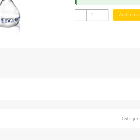
ขวด
-
+
Add to car
วัด
ปริมาตร
500
มล.
ฝา
PP
(SCI)
quantity
Categor