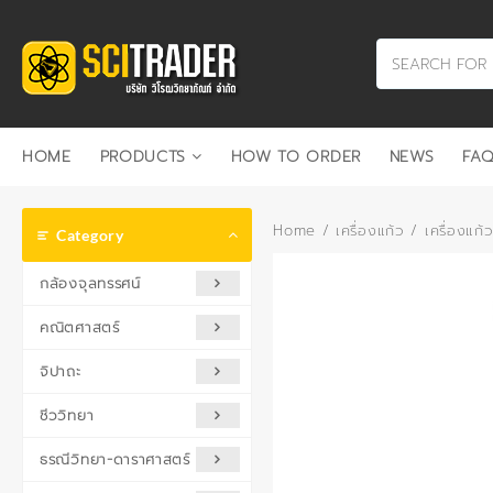
Skip
to
content
HOME
PRODUCTS
HOW TO ORDER
NEWS
FAQ
Home
/
เครื่องแก้ว
/
เครื่องแก้
Category
กล้องจุลทรรศน์
คณิตศาสตร์
จิปาถะ
ชีววิทยา
ธรณีวิทยา-ดาราศาสตร์