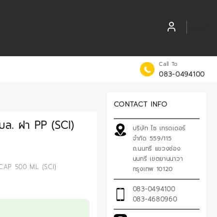
Call To
083-0494100
CONTACT INFO
มล. ฝา PP (SCI)
บริษัท ไซ เทรดเดอร์
จำกัด 559/115
ถ.นนทรี แขวงช่อง
นนทรี เขตยานนาวา
AP 500 ML (SCI)
กรุงเทพ 10120
083-0494100
083-4680960