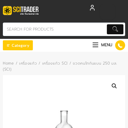
Skip
to
content
MENU
Category
Home
/
เครื่องแก้ว
/
เครื่องแก้ว SCI
/ ขวดคนโทก้นแบน 250 มล.
(SCI)