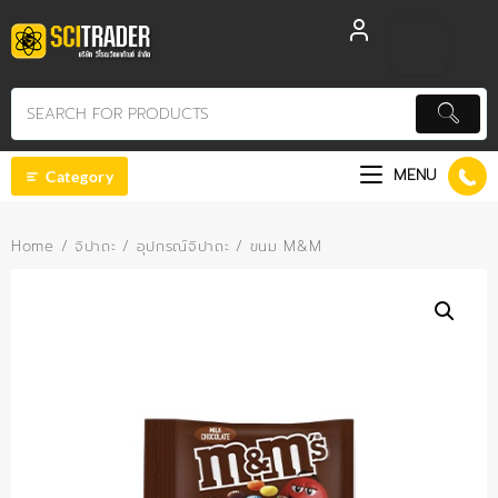
Skip
to
content
MENU
Category
Home
/
จิปาถะ
/
อุปกรณ์จิปาถะ
/ ขนม M&M