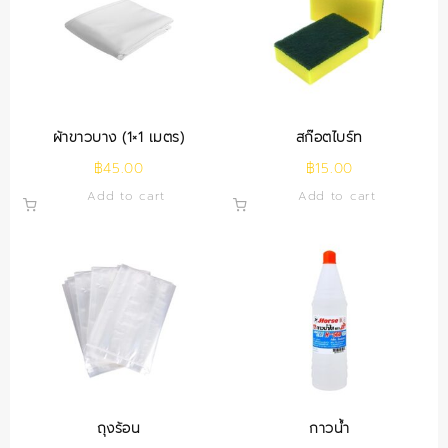
ผ้าขาวบาง (1×1 เมตร)
สก๊อตไบร์ท
฿
45.00
฿
15.00
Add to cart
Add to cart
ถุงร้อน
กาวน้ำ