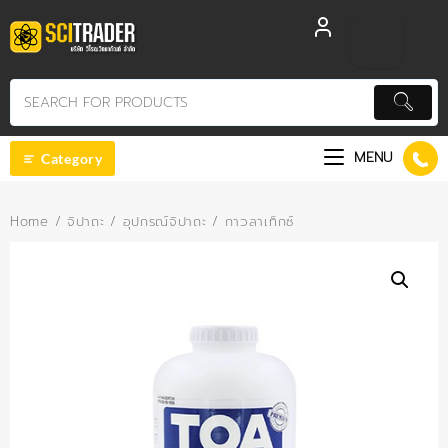
Skip
to
content
MENU
Category
Home
/
จิปาถะ
/
อุปกรณ์จิปาถะ
/ กาวลาเท็กซ์