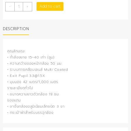
กล้อง
Add to cart
-
+
ส่อง
ทาง
ไกล
DESCRIPTION
แบบ
ตา
เดียว
รุ่น
คุณลักษณะ
VR15-
• กำลังขยาย 15~40 เท่า (ซูม)
40x50
• ความกว้างของหน้ากล้อง 50 มม.
quantity
• ระบบการเคลือบเลนส์ Multi Coated
• Exit Pupil 3.3@1.5X
• มุมมอง 42 เมตร/1,000 เมตร
รายละเอียดทั่วไป
• ขนาดความยาวตัวกล้อง 19 ซม.
ของแถม
• ขาตั้งกล้องอลูมิเนียมเล็กชนิด 3 ขา
• กระเป๋าผ้าสำหรับบรรจุกล้อง