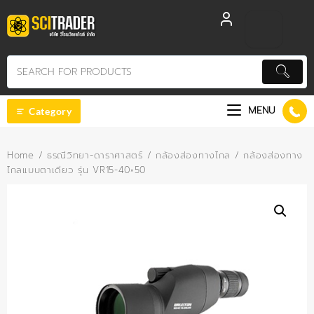
Skip
to
content
MENU
Category
Home
/
ธรณีวิทยา-ดาราศาสตร์
/
กล้องส่องทางไกล
/ กล้องส่องทาง
ไกลแบบตาเดียว รุ่น VR15-40×50