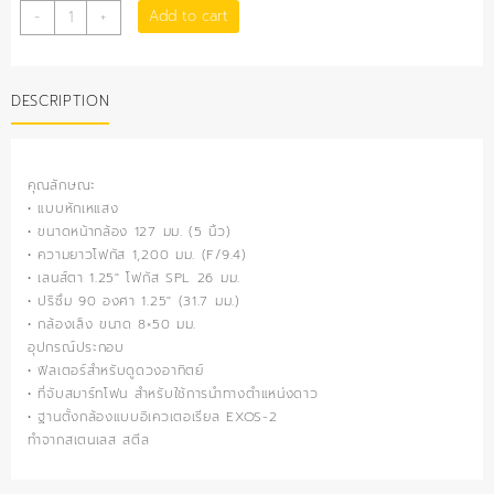
กล้อง
Add to cart
-
+
ดู
ดาว
หักเห
DESCRIPTION
แสง
5
นิ้ว
AR-
คุณลักษณะ
127L
• แบบหักเหแสง
quantity
• ขนาดหน้ากล้อง 127 มม. (5 นิ้ว)
• ความยาวโฟกัส 1,200 มม. (F/9.4)
• เลนส์ตา 1.25″ โฟกัส SPL 26 มม.
• ปริซึม 90 องศา 1.25″ (31.7 มม.)
• กล้องเล็ง ขนาด 8×50 มม.
อุปกรณ์ประกอบ
• ฟิลเตอร์สำหรับดูดวงอาทิตย์
• ที่จับสมาร์ทโฟน สำหรับใช้การนำทางตำแหน่งดาว
• ฐานตั้งกล้องแบบอิเควเตอเรียล EXOS-2
ทำจากสเตนเลส สตีล