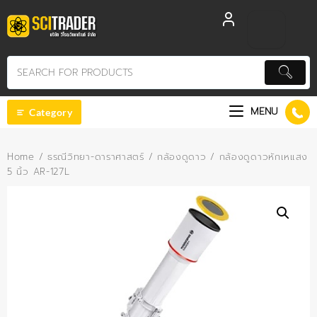
Skip
to
content
MENU
Category
Home
/
ธรณีวิทยา-ดาราศาสตร์
/
กล้องดูดาว
/ กล้องดูดาวหักเหแสง
5 นิ้ว AR-127L