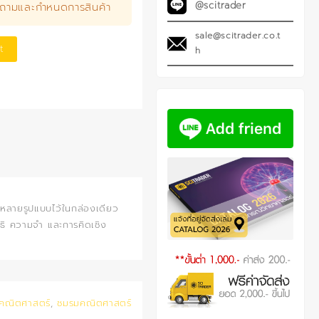
@scitrader
บถามและกำหนดการสินค้า
sale@scitrader.co.t
t
h
หลายรูปแบบไว้ในกล่องเดียว
าธิ ความจำ และการคิดเชิง
คณิตศาสตร์
,
ชมรมคณิตศาสตร์