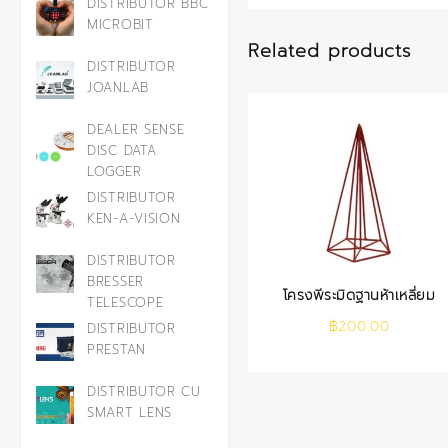
DISTRIBUTOR BBC
MICROBIT
Related products
DISTRIBUTOR
JOANLAB
DEALER SENSE
DISC DATA
LOGGER
DISTRIBUTOR
KEN-A-VISION
DISTRIBUTOR
BRESSER
โครงพีระมิดฐานห้าเหลี่ยม
TELESCOPE
฿
200.00
DISTRIBUTOR
PRESTAN
DISTRIBUTOR CU
SMART LENS