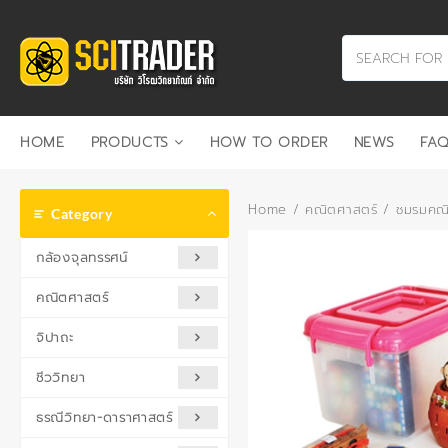
Skip
to
content
HOME
PRODUCTS
HOW TO ORDER
NEWS
FAQ
Home
/
คณิตศาสตร์
/
ชมรมคณ
Category
กล้องจุลทรรศน์
คณิตศาสตร์
จิปาถะ
ชีววิทยา
ธรณีวิทยา-ดาราศาสตร์