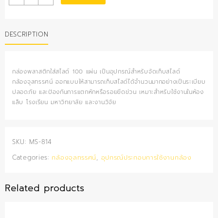
พลาสติก
ใส่
สไลด์
DESCRIPTION
100
แผ่น
quantity
กล่องพลาสติกใส่สไลด์ 100 แผ่น เป็นอุปกรณ์สำหรับจัดเก็บสไลด์
กล้องจุลทรรศน์ ออกแบบให้สามารถเก็บสไลด์ได้จำนวนมากอย่างเป็นระเบียบ
ปลอดภัย และป้องกันการแตกหักหรือรอยขีดข่วน เหมาะสำหรับใช้งานในห้อง
แล็บ โรงเรียน มหาวิทยาลัย และงานวิจัย
SKU:
MS-814
Categories:
กล้องจุลทรรศน์
,
อุปกรณ์ประกอบการใช้งานกล้อง
Related products