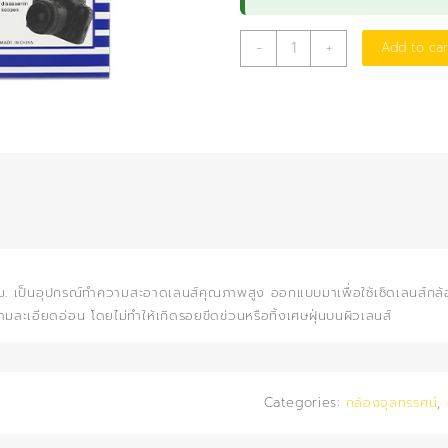
กระดาษ
-
+
Add to car
เช็ด
เลนส์
ใหญ่
10x15
ซม.
quantity
. เป็นอุปกรณ์ทำความสะอาดเลนส์คุณภาพสูง ออกแบบมาเพื่อใช้เช็ดเลนส์กล้อ
ามละเอียดอ่อน โดยไม่ทำให้เกิดรอยขีดข่วนหรือทิ้งเศษฝุ่นบนผิวเลนส์
Categories:
กล้องจุลทรรศน์
,