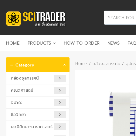
Skip
to
content
HOME
PRODUCTS
HOW TO ORDER
NEWS
FAQ
Home
/
กล้องจุลทรรศน์
/
อุปก
Category
กล้องจุลทรรศน์
คณิตศาสตร์
จิปาถะ
ชีววิทยา
ธรณีวิทยา-ดาราศาสตร์