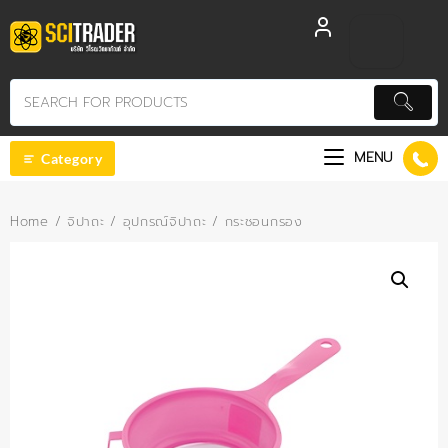
Skip
to
content
MENU
Category
Home
/
จิปาถะ
/
อุปกรณ์จิปาถะ
/ กระชอนกรอง