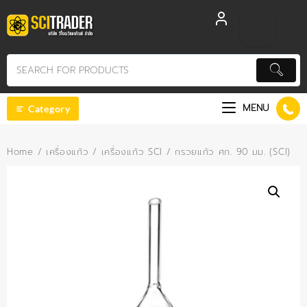
Skip
to
content
MENU
Category
Home
/
เครื่องแก้ว
/
เครื่องแก้ว SCI
/ กรวยแก้ว ศก. 90 มม. (SCI)