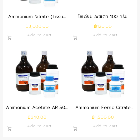
Ammonium Nitrate (Tissue
โซเดียม อะซิเตท 100 กรัม
Culture) 500 g.
฿
3,000.00
฿
120.00
Add to cart
Add to cart
Ammonium Acetate AR 500
Ammonium Ferric Citrate
g.
500 g.
฿
640.00
฿
1,500.00
Add to cart
Add to cart