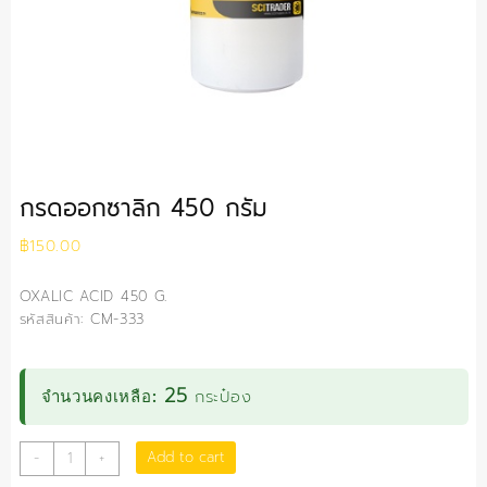
กรดออกซาลิก 450 กรัม
฿
150.00
OXALIC ACID 450 G.
รหัสสินค้า: CM-333
25
กระป๋อง
จำนวนคงเหลือ:
กรด
Add to cart
-
+
ออก