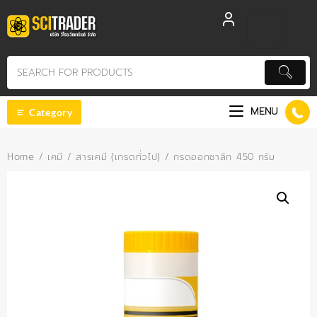
Skip
to
content
MENU
Category
Home
/
เคมี
/
สารเคมี (เกรดทั่วไป)
/ กรดออกซาลิก 450 กรัม