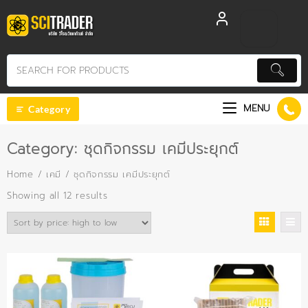
Skip
to
content
MENU
Category
Category:
ชุดกิจกรรม เคมีประยุกต์
Home
/
เคมี
/ ชุดกิจกรรม เคมีประยุกต์
Sorted
Showing all 12 results
by
price:
high
to
low