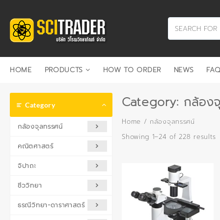
Skip
to
content
HOME
PRODUCTS
HOW TO ORDER
NEWS
FAQ
Category:
กล้องจ
Category
Home
/ กล้องจุลทรรศน์
กล้องจุลทรรศน์
S
Showing 1–24 of 228 results
คณิตศาสตร์
b
p
จิปาถะ
h
t
ชีววิทยา
l
ธรณีวิทยา-ดาราศาสตร์