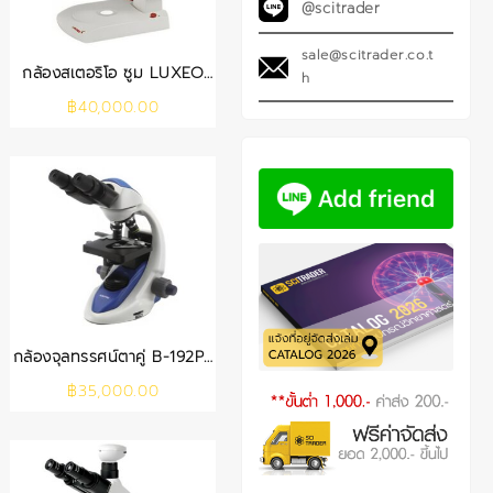
@scitrader
sale@scitrader.co.t
กล้องสเตอริโอ ซูม LUXEO
h
4Z (LABOMED)
฿
40,000.00
กล้องจุลทรรศน์ตาคู่ B-192PL
(OPTIKA)
฿
35,000.00