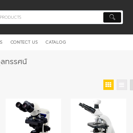
S
CONTECT US
CATALOG
ุลทรรศน์
orted
y
rice:
igh
o
ow