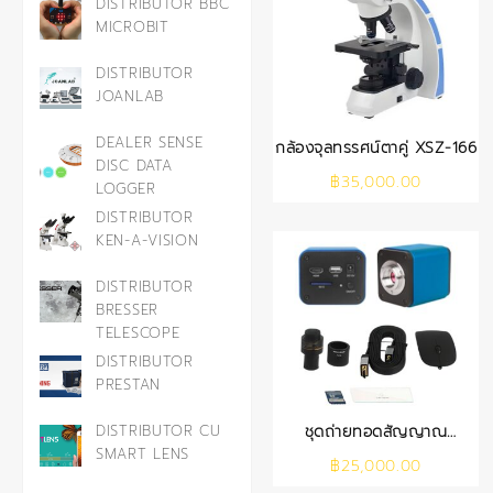
DISTRIBUTOR BBC
MICROBIT
DISTRIBUTOR
JOANLAB
DEALER SENSE
กล้องจุลทรรศน์ตาคู่ XSZ-166
DISC DATA
฿
35,000.00
LOGGER
DISTRIBUTOR
KEN-A-VISION
DISTRIBUTOR
BRESSER
TELESCOPE
DISTRIBUTOR
PRESTAN
ชุดถ่ายทอดสัญญาณ
DISTRIBUTOR CU
XCAM1080
SMART LENS
฿
25,000.00